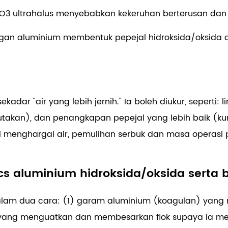
2O3 ultrahalus menyebabkan kekeruhan berterusan da
engan aluminium membentuk pepejal hidroksida/oksid
adar "air yang lebih jernih." Ia boleh diukur, seperti:
takan), dan penangkapan pepejal yang lebih baik (k
loji menghargai air, pemulihan serbuk dan masa operasi 
cs aluminium hidroksida/oksida serta 
dalam dua cara: (1) garam aluminium (koagulan) yan
er yang menguatkan dan membesarkan flok supaya ia m