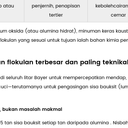
p atau
penjernih, penapisan
kebolehcaira
tertier
cemar
 oksida (atau alumina hidrat), minuman keras kaustik 
flokulan yang sesuai untuk tujuan ialah bahan kimia p
 flokulan terbesar dan paling teknika
n di seluruh litar Bayer untuk mempercepatkan menda
i—terutamanya untuk pengasingan sisa bauksit (lum
a, bukan masalah makmal
.5 tan sisa bauksit setiap tan
daripada alumina
. Nisba