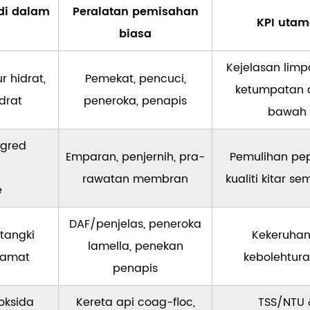
di dalam
Peralatan pemisahan
KPI uta
biasa
Kejelasan lim
r hidrat,
Pemekat, pencuci,
ketumpatan a
drat
peneroka, penapis
bawah
 gred
Emparan, penjernih, pra-
Pemulihan pep
rawatan membran
kualiti kitar se
e
DAF/penjelas, peneroka
tangki
Kekeruhan
lamella, penekan
enamat
kebolehtur
penapis
oksida
Kereta api coag-floc,
TSS/NTU 