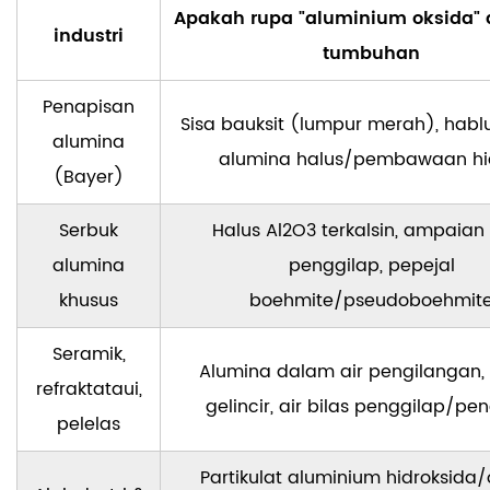
Apakah rupa "aluminium oksida" 
industri
tumbuhan
Penapisan
Sisa bauksit (lumpur merah), hablu
alumina
alumina halus/pembawaan hi
(Bayer)
Serbuk
Halus Al2O3 terkalsin, ampaian
alumina
penggilap, pepejal
khusus
boehmite/pseudoboehmit
Seramik,
Alumina dalam air pengilangan, 
refraktataui,
gelincir, air bilas penggilap/p
pelelas
Partikulat aluminium hidroksida/