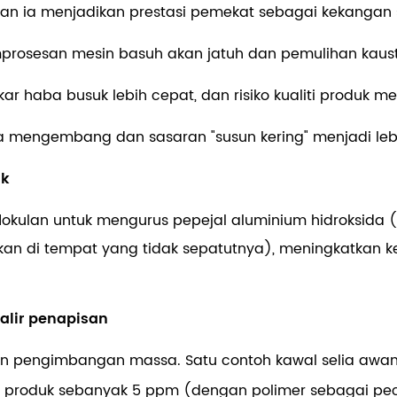
an ia menjadikan prestasi pemekat sebagai kekangan
prosesan mesin basuh akan jatuh dan pemulihan kaust
ar haba busuk lebih cepat, dan risiko kualiti produk me
isa mengembang dan sasaran "susun kering" menjadi lebi
uk
okulan untuk mengurus pepejal aluminium hidroksida (h
an di tempat yang tidak sepatutnya), meningkatkan 
alir penapisan
han pengimbangan massa. Satu contoh kawal selia awa
s produk sebanyak
5 ppm
(dengan polimer sebagai p