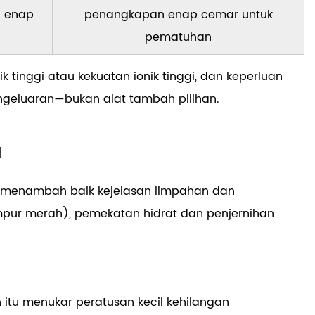
n enap
penangkapan enap cemar untuk
pematuhan
tinggi atau kekuatan ionik tinggi, dan keperluan
engeluaran—bukan alat tambah pilihan.
l
p, menambah baik kejelasan limpahan dan
pur merah), pemekatan hidrat dan penjernihan
h itu menukar peratusan kecil kehilangan