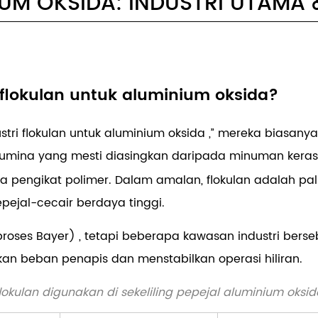
UM OKSIDA: INDUSTRI UTAMA 
lokulan untuk aluminium oksida?
stri
flokulan untuk aluminium oksida
,” mereka biasanya
alumina yang mesti diasingkan daripada minuman keras 
pengikat polimer. Dalam amalan, flokulan adalah pali
ejal-cecair berdaya tinggi.
proses Bayer)
, tetapi beberapa kawasan industri ber
an beban penapis dan menstabilkan operasi hiliran.
lokulan digunakan di sekeliling pepejal aluminium oksid