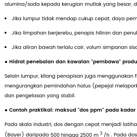
alumina/soda kepada kerugian mutlak yang besar, d
Jika lumpur tidak mendap cukup cepat, daya pem
Jika limpahan berjerebu, penapis hiliran dan penuk
Jika aliran bawah terlalu cair, volum simpanan s
● Hidrat penebalan dan kawalan "pembawa" prod
Selain lumpur, kilang penapisan juga menggunakan fl
mengurangkan pemindahan halus (pepejal melapork
dan pengelasan yang stabil.
● Contoh praktikal: maksud "dos ppm" pada kadar 
Pada skala industri, dos dengan cepat menjadi lati
3
(Bayer) daripada
500 hingga 2500 m
/h
. Pada do