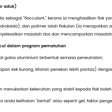
ur aduk)
sebagai "flocculant," kerana ia menghasilkan flok yan
droksida), dan polimer ialah flokulan (ia merapatka
nyelesaikan masalah dos dan mencampurkan masalah 
uncul dalam program pematuhan
l galas aluminium terbentuk semasa peneutralan;
pan kek kurang, kitaran penekan lebih pantas) dengan 
 menukarkan kekeruhan yang stabil kepada flok boleh 
da anda kelihatan "bertali" atau seperti gel, faktor 