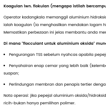
Koagulan lwn. flokulan (mengapa istilah bercamp
Operator kadangkala memanggil aluminium hidroksida 
ialah koagulan (ia menghasilkan mendakan logam hi
Memastikan perbezaan ini jelas membantu anda me
Di mana "flocculant untuk aluminium oksida" m
Pengurangan TSS sebelum nyahcas apabila pepeja
Penyahairan enap cemar yang lebih baik (kelemba
suapan;
Perlindungan membran dan penapis tertier dengan
Nota operasi:
jika pepejal aluminium oksida/hidroksi
ricih-bukan hanya pemilihan polimer.