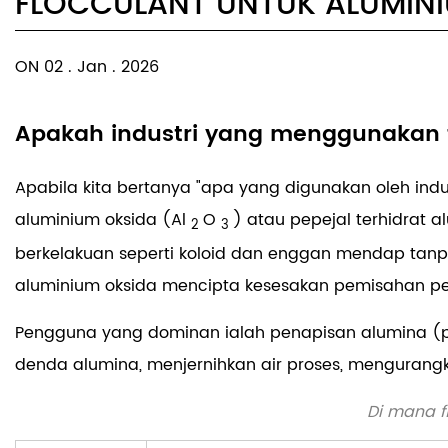
FLOCCULANT UNTUK ALUMINI
ON 02 . Jan . 2026
Apakah industri yang menggunakan f
Apabila kita bertanya "apa yang digunakan oleh indu
aluminium oksida (Al
O
) atau pepejal terhidrat 
2
3
berkelakuan seperti koloid dan enggan mendap tanpa 
aluminium oksida mencipta kesesakan pemisahan pep
Pengguna yang dominan ialah
penapisan alumina (
denda alumina, menjernihkan air proses, mengurangk
Di mana f