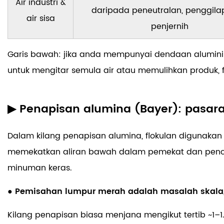
Air industri &
daripada peneutralan, penggila
air sisa
penjernih
Garis bawah:
jika anda mempunyai dendaan aluminium
untuk mengitar semula air atau memulihkan produk, 
▶ Penapisan alumina (Bayer): pasaran
Dalam kilang penapisan alumina, flokulan digunaka
memekatkan aliran bawah dalam pemekat dan pencuc
minuman keras.
● Pemisahan lumpur merah adalah masalah skal
Kilang penapisan biasa menjana mengikut tertib
~1–1