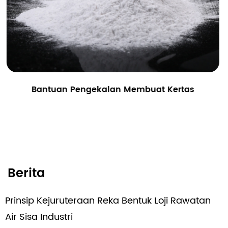
uat Kertas
Serbuk Poliakrilamida an
Berita
 Loji Rawatan
Penyelesaian Air Sisa Lombong: 
Rawatan, Pemilihan PAM & Peng