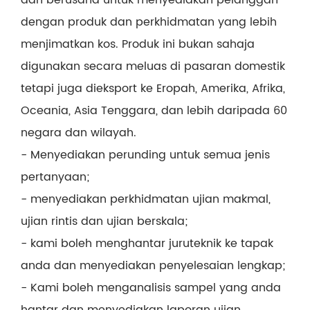
Poliakrilamida kationik digunakan dalam industri
dengan produk dan perkhidmatan yang lebih
kertas. Komponen utama ialah elektrolit polimer,
menjimatkan kos. Produk ini bukan sahaja
yang digunakan untuk meningkatkan pengekalan
digunakan secara meluas di pasaran domestik
serat dan abu semasa proses pembuatan kertas.
tetapi juga dieksport ke Eropah, Amerika, Afrika,
Apabila ditambah pada pulpa kertas, produk ini
Oceania, Asia Tenggara, dan lebih daripada 60
menghasilkan kesan pengekalan dan saliran yang
negara dan wilayah.
sangat baik sambil mengekalkan keseragaman
- Menyediakan perunding untuk semua jenis
kertas yang baik. Produk ini boleh menghasilkan
pertanyaan;
kesan sinergi apabila digunakan bersama dengan
- menyediakan perkhidmatan ujian makmal,
bahan tambahan lain seperti zarah organik
ujian rintis dan ujian berskala;
atau/dan agen penetapan warna.
- kami boleh menghantar juruteknik ke tapak
sifat:
anda dan menyediakan penyelesaian lengkap;
Amida kationik digunakan sebagai bantuan
- Kami boleh menganalisis sampel yang anda
pengekalan di hujung basah mesin kertas. Apabila
hantar dan menyediakan laporan ujian.