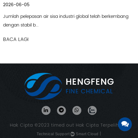
Semula Air
2026-05-22
telah berkembang
Tiada dua tapak lombong menghasilkan air
Komposisi aliran ...
BACA LAGI
Hak Cipta ©2023
timed out
Hak Cipta Terpelihara.
|
Technical Support ：
Smart Cloud