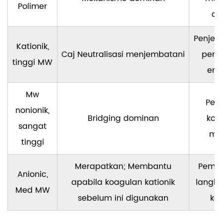
Polimer
di
Penjel
Kationik,
Caj Neutralisasi menjembatani
peng
tinggi MW
en
Mw
Pen
nonionik,
Bridging dominan
kolo
sangat
me
tinggi
Merapatkan; Membantu
Pemb
Anionic,
apabila koagulan kationik
langka
Med MW
sebelum ini digunakan
ke