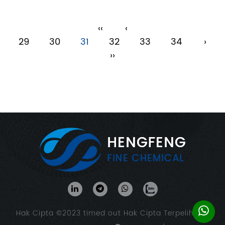
‹‹
‹
29
30
31
32
33
34
›
››
Hak Cipta ©2023
timed out
Hak Cipta Terpelihara.