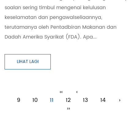
soalan sering timbul mengenai kelulusan
keselamatan dan pengawalseliaannya,
terutamanya oleh Pentadbiran Makanan dan
Dadah Amerika Syarikat (FDA). Apa...
LIHAT LAGI
‹‹
‹
9
10
11
12
13
14
›
››